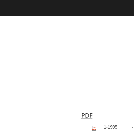
Biblioteca Virtual de OGP
PDF
1-1995