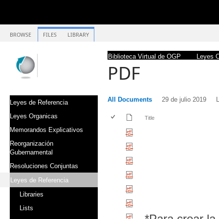
BROWSE
FILES
LIBRARY
Biblioteca Virtual de OGP
Leyes O
PDF
All Documents
29 de julio 2019
Leyes de Referencia
Leyes Organicas
Title
Memorandos Explicativos
Reorganización
Gubernamental
Resoluciones Conjuntas
Leyes de Referencia
Libraries
Lists
*Para crear la