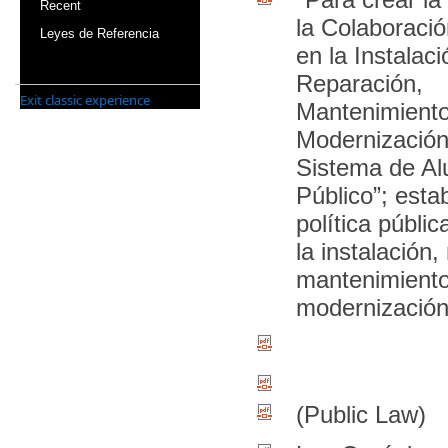
Recent
la Colaboració
Leyes de Referencia
en la Instalaci
Reparación,
Exit classic experience
Mantenimiento
Modernización
Sistema de A
Público”; estab
política públic
la instalación,
mantenimiento
modernización
(Public Law)