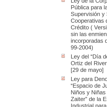
Ley de la Cor
Pública para l
Supervisión y
Cooperativas 
Crédito ( Vers
sin las enmie
incorporadas 
99-2004)
Ley del “Día 
Ortiz del River
[29 de mayo]
Ley para Deno
“Espacio de J
Niños y Niñas
Zaiter” de la 
Industrial par