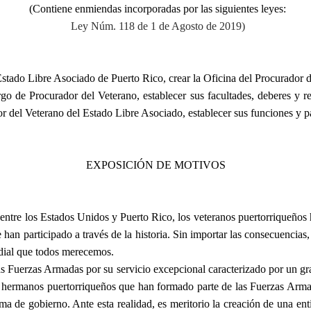
(Contiene enmiendas incorporadas por las siguientes leyes:
Ley Núm. 118 de 1 de Agosto de 2019)
Estado Libre Asociado de Puerto Rico, crear la Oficina del Procurador 
rgo de Procurador del Veterano, establecer sus facultades, deberes y re
or del Veterano del Estado Libre Asociado, establecer sus funciones y pa
EXPOSICIÓN DE MOTIVOS
 entre los Estados Unidos y Puerto Rico, los veteranos puertorriqueño
ue han participado a través de la historia. Sin importar las consecuenci
undial que todos merecemos.
 Fuerzas Armadas por su servicio excepcional caracterizado por un gran
os hermanos puertorriqueños que han formado parte de las Fuerzas Arm
ma de gobierno. Ante esta realidad, es meritorio la creación de una en